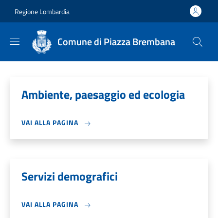
Salta al contenuto principale
Skip to footer content
Regione Lombardia
Comune di Piazza Brembana
Ambiente, paesaggio ed ecologia
VAI ALLA PAGINA
Servizi demografici
VAI ALLA PAGINA