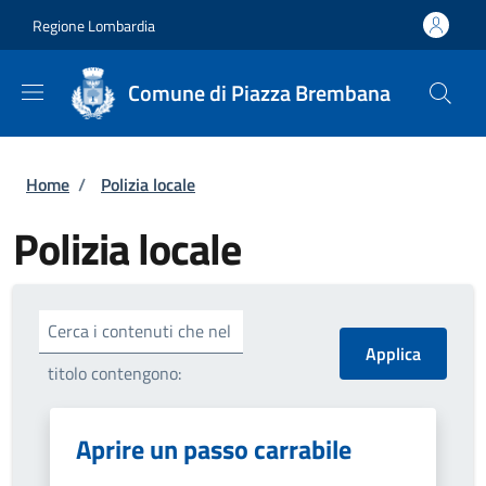
Salta al contenuto principale
Skip to footer content
Regione Lombardia
Comune di Piazza Brembana
Briciole di pane
Home
/
Polizia locale
Polizia locale
Cerca i contenuti che nel
titolo contengono:
Aprire un passo carrabile