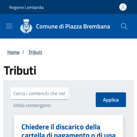
Salta al contenuto principale
Skip to footer content
Regione Lombardia
Comune di Piazza Brembana
Briciole di pane
Home
/
Tributi
Tributi
Cerca i contenuti che nel
titolo contengono:
Chiedere il discarico della
cartella di pagamento o di una