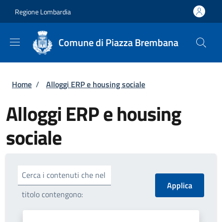
Salta al contenuto principale
Skip to footer content
Regione Lombardia
Comune di Piazza Brembana
Briciole di pane
Home
/
Alloggi ERP e housing sociale
Alloggi ERP e housing
sociale
Cerca i contenuti che nel
titolo contengono: