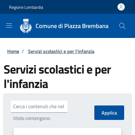
Salta al contenuto principale
Skip to footer content
Regione Lombardia
Comune di Piazza Brembana
Briciole di pane
Home
/
Servizi scolastici e per l'infanzia
Servizi scolastici e per
l'infanzia
Cerca i contenuti che nel
titolo contengono: