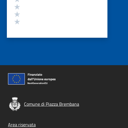
Valuta 3 stelle su 5
Valuta 2 stelle su 5
Valuta 1 stelle su 5
Comune di Piazza Brembana
Footer menu
Area riservata