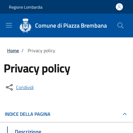
Salta al contenuto principale
Skip to footer content
Regione Lombardia
Comune di Piazza Brembana
Briciole di pane
Home
/
Privacy policy
Privacy policy
Condividi
INDICE DELLA PAGINA
Descrizione