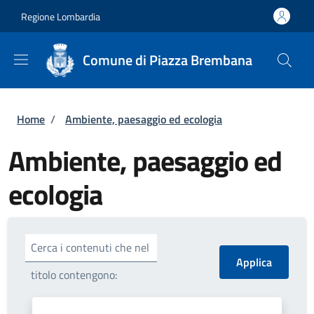
Salta al contenuto principale
Skip to footer content
Regione Lombardia
Comune di Piazza Brembana
Briciole di pane
Home
/
Ambiente, paesaggio ed ecologia
Ambiente, paesaggio ed
ecologia
Cerca i contenuti che nel
titolo contengono: