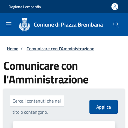
Salta al contenuto principale
Skip to footer content
Regione Lombardia
Comune di Piazza Brembana
Briciole di pane
Home
/
Comunicare con l'Amministrazione
Comunicare con
l'Amministrazione
Cerca i contenuti che nel
titolo contengono: