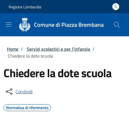
Salta al contenuto principale
Skip to footer content
Regione Lombardia
Comune di Piazza Brembana
Briciole di pane
Home
/
Servizi scolastici e per l'infanzia
/
Chiedere la dote scuola
Chiedere la dote scuola
Condividi
Normativa di riferimento