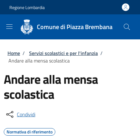
Salta al contenuto principale
Skip to footer content
Regione Lombardia
Comune di Piazza Brembana
Briciole di pane
Home
/
Servizi scolastici e per l'infanzia
/
Andare alla mensa scolastica
Andare alla mensa
scolastica
Condividi
Normativa di riferimento