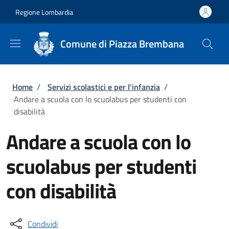
Salta al contenuto principale
Skip to footer content
Regione Lombardia
Comune di Piazza Brembana
Briciole di pane
Home
/
Servizi scolastici e per l'infanzia
/
Andare a scuola con lo scuolabus per studenti con
disabilità
Andare a scuola con lo
scuolabus per studenti
con disabilità
Condividi