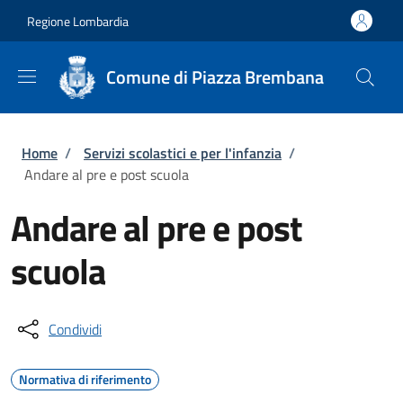
Salta al contenuto principale
Skip to footer content
Regione Lombardia
Comune di Piazza Brembana
Briciole di pane
Home
/
Servizi scolastici e per l'infanzia
/
Andare al pre e post scuola
Andare al pre e post
scuola
Condividi
Normativa di riferimento