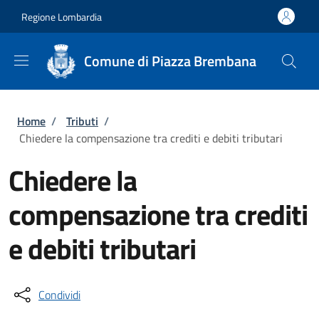
Salta al contenuto principale
Skip to footer content
Regione Lombardia
Comune di Piazza Brembana
Briciole di pane
Home
/
Tributi
/
Chiedere la compensazione tra crediti e debiti tributari
Chiedere la
compensazione tra crediti
e debiti tributari
Condividi