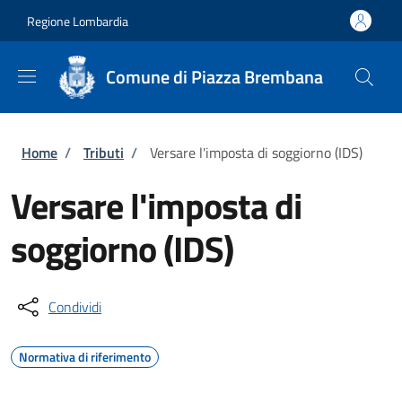
Salta al contenuto principale
Skip to footer content
Regione Lombardia
Comune di Piazza Brembana
Briciole di pane
Home
/
Tributi
/
Versare l'imposta di soggiorno (IDS)
Versare l'imposta di
soggiorno (IDS)
Condividi
Normativa di riferimento