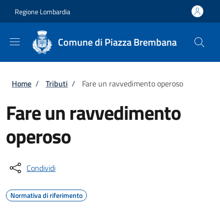
Salta al contenuto principale
Skip to footer content
Regione Lombardia
Comune di Piazza Brembana
Briciole di pane
Home
/
Tributi
/
Fare un ravvedimento operoso
Fare un ravvedimento
operoso
Condividi
Normativa di riferimento