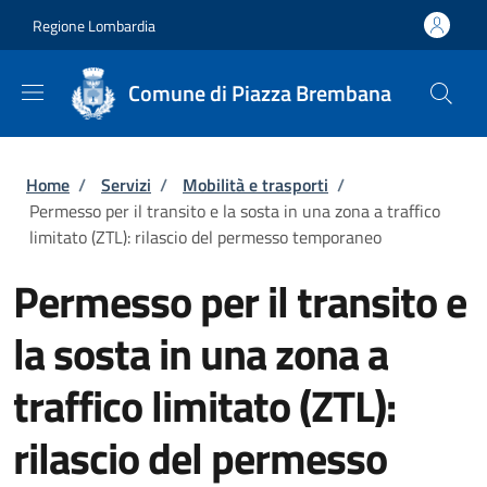
Salta al contenuto principale
Skip to footer content
Regione Lombardia
Comune di Piazza Brembana
Briciole di pane
Home
/
Servizi
/
Mobilità e trasporti
/
Permesso per il transito e la sosta in una zona a traffico
limitato (ZTL): rilascio del permesso temporaneo
Permesso per il transito e
la sosta in una zona a
traffico limitato (ZTL):
rilascio del permesso