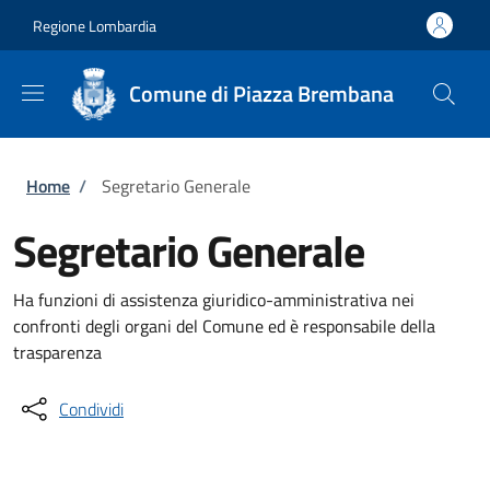
Salta al contenuto principale
Skip to footer content
Regione Lombardia
Comune di Piazza Brembana
Briciole di pane
Home
/
Segretario Generale
Segretario Generale
Ha funzioni di assistenza giuridico-amministrativa nei
confronti degli organi del Comune ed è responsabile della
trasparenza
Condividi