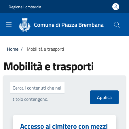
Salta al contenuto principale
Skip to footer content
Regione Lombardia
Comune di Piazza Brembana
Briciole di pane
Home
/
Mobilità e trasporti
Mobilità e trasporti
Cerca i contenuti che nel
titolo contengono:
Accesso al cimitero con mezzi