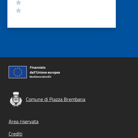
Valuta 2 stelle su 5
Valuta 1 stelle su 5
Comune di Piazza Brembana
Footer menu
Area riservata
Crediti