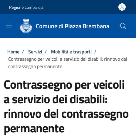
Salta al contenuto principale
Skip to footer content
Regione Lombardia
Comune di Piazza Brembana
Briciole di pane
Home
/
Servizi
/
Mobilità e trasporti
/
Contrassegno per veicoli a servizio dei disabili: rinnovo del
contrassegno permanente
Contrassegno per veicoli
a servizio dei disabili:
rinnovo del contrassegno
permanente