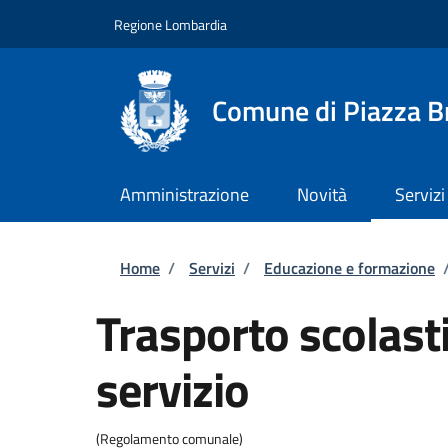
Salta al contenuto principale
Skip to footer content
Regione Lombardia
Comune di Piazza 
Amministrazione
Novità
Servizi
Briciole di pane
Home
/
Servizi
/
Educazione e formazione
Trasporto scolasti
servizio
(Regolamento comunale)