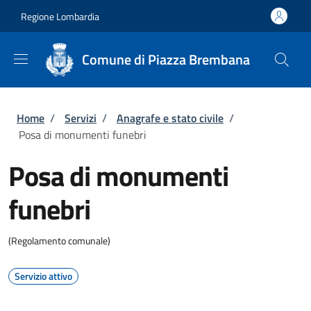
Salta al contenuto principale
Skip to footer content
Regione Lombardia
Comune di Piazza Brembana
Briciole di pane
Home
/
Servizi
/
Anagrafe e stato civile
/
Posa di monumenti funebri
Posa di monumenti
funebri
(Regolamento comunale)
Servizio attivo