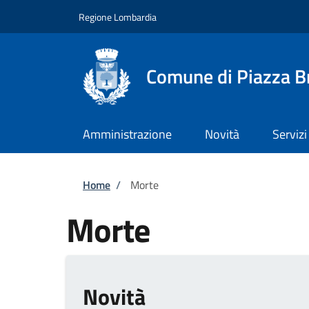
Salta al contenuto principale
Skip to footer content
Regione Lombardia
Comune di Piazza 
Amministrazione
Novità
Servizi
Briciole di pane
Home
/
Morte
Morte
Novità