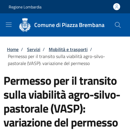
Salta al contenuto principale
Skip to footer content
Regione Lombardia
Comune di Piazza Brembana
Briciole di pane
Home
/
Servizi
/
Mobilità e trasporti
/
Permesso per il transito sulla viabilità agro-silvo-
pastorale (VASP): variazione del permesso
Permesso per il transito
sulla viabilità agro-silvo-
pastorale (VASP):
variazione del permesso