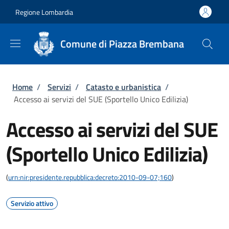
Salta al contenuto principale
Skip to footer content
Regione Lombardia
Comune di Piazza Brembana
Briciole di pane
Home
/
Servizi
/
Catasto e urbanistica
/
Accesso ai servizi del SUE (Sportello Unico Edilizia)
Accesso ai servizi del SUE
(Sportello Unico Edilizia)
(
urn:nir:presidente.repubblica:decreto:2010-09-07;160
)
Servizio attivo