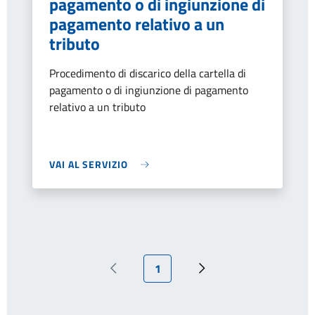
pagamento o di ingiunzione di
pagamento relativo a un
tributo
Procedimento di discarico della cartella di
pagamento o di ingiunzione di pagamento
relativo a un tributo
VAI AL SERVIZIO
Pagina attuale
1
Pagina precedente
Pagina successiva