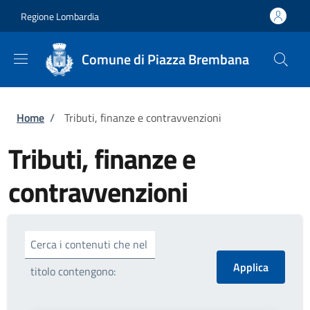
Salta al contenuto principale
Skip to footer content
Regione Lombardia
Comune di Piazza Brembana
Briciole di pane
Home
/
Tributi, finanze e contravvenzioni
Tributi, finanze e
contravvenzioni
Cerca i contenuti che nel
titolo contengono: