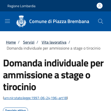
Salta al contenuto principale
Skip to footer content
Regione Lombardia
Comune di Piazza Brembana
Briciole di pane
Home
/
Servizi
/
Vita lavorativa
/
Domanda individuale per ammissione a stage o tirocinio
Domanda individuale per
ammissione a stage o
tirocinio
(
urn:nir:stato:legge:1997-06-24;196~art18
)
Servizio attivo