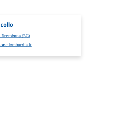
ocollo
za Brembana (BG)
ne.lombardia.it