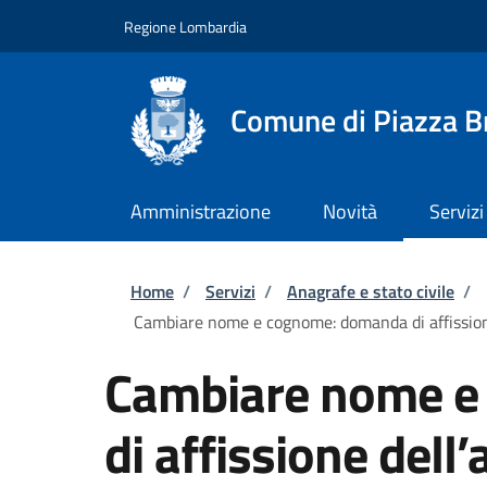
Salta al contenuto principale
Skip to footer content
Regione Lombardia
Comune di Piazza 
Amministrazione
Novità
Servizi
Briciole di pane
Home
/
Servizi
/
Anagrafe e stato civile
/
Cambiare nome e cognome: domanda di affission
Cambiare nome e
di affissione dell’