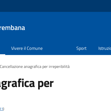
Brembana
Vivere il Comune
Sport
Istruz
Cancellazione anagrafica per irreperibilità
grafica per
t11
)