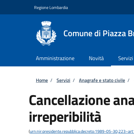
Salta al contenuto principale
Skip to footer content
Regione Lombardia
Comune di Piazza 
Amministrazione
Novità
Servizi
Briciole di pane
Home
/
Servizi
/
Anagrafe e stato civile
/
Cancellazione ana
irreperibilità
(
urn:nir:presidente.repubblica:decreto:1989-05-30;223~ar