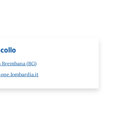
ocollo
za Brembana (BG)
ne.lombardia.it