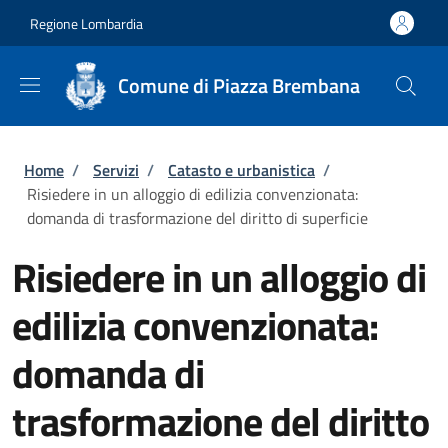
Salta al contenuto principale
Skip to footer content
Regione Lombardia
Comune di Piazza Brembana
Briciole di pane
Home
/
Servizi
/
Catasto e urbanistica
/
Risiedere in un alloggio di edilizia convenzionata:
domanda di trasformazione del diritto di superficie
Risiedere in un alloggio di
edilizia convenzionata:
domanda di
trasformazione del diritto