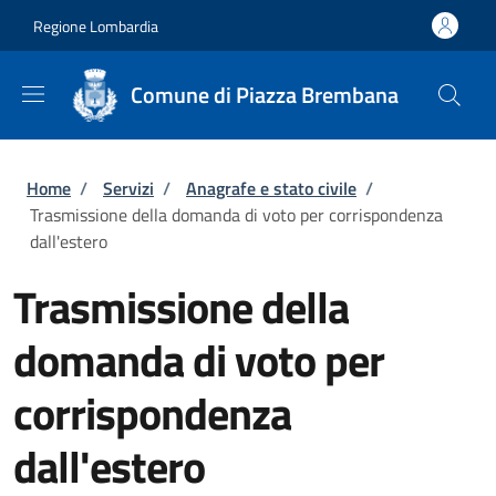
Salta al contenuto principale
Skip to footer content
Regione Lombardia
Comune di Piazza Brembana
Briciole di pane
Home
/
Servizi
/
Anagrafe e stato civile
/
Trasmissione della domanda di voto per corrispondenza
dall'estero
Trasmissione della
domanda di voto per
corrispondenza
dall'estero