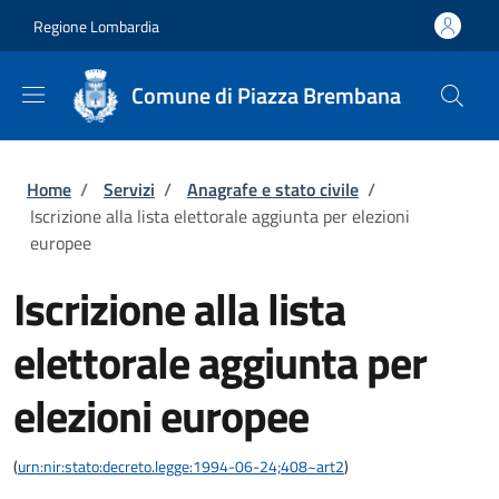
Salta al contenuto principale
Skip to footer content
Regione Lombardia
Comune di Piazza Brembana
Briciole di pane
Home
/
Servizi
/
Anagrafe e stato civile
/
Iscrizione alla lista elettorale aggiunta per elezioni
europee
Iscrizione alla lista
elettorale aggiunta per
elezioni europee
(
urn:nir:stato:decreto.legge:1994-06-24;408~art2
)