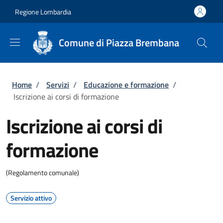
Salta al contenuto principale
Skip to footer content
Regione Lombardia
Comune di Piazza Brembana
Briciole di pane
Home
/
Servizi
/
Educazione e formazione
/
Iscrizione ai corsi di formazione
Iscrizione ai corsi di
formazione
(Regolamento comunale)
Servizio attivo