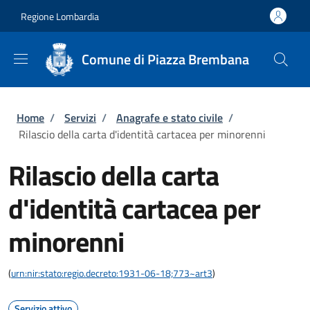
Salta al contenuto principale
Skip to footer content
Regione Lombardia
Comune di Piazza Brembana
Briciole di pane
Home
/
Servizi
/
Anagrafe e stato civile
/
Rilascio della carta d'identità cartacea per minorenni
Rilascio della carta
d'identità cartacea per
minorenni
(
urn:nir:stato:regio.decreto:1931-06-18;773~art3
)
Servizio attivo