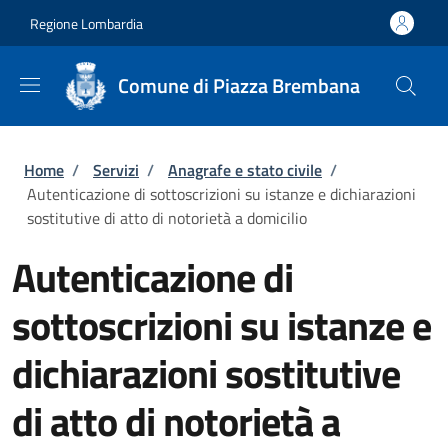
Salta al contenuto principale
Skip to footer content
Regione Lombardia
Comune di Piazza Brembana
Briciole di pane
Home
/
Servizi
/
Anagrafe e stato civile
/
Autenticazione di sottoscrizioni su istanze e dichiarazioni
sostitutive di atto di notorietà a domicilio
Autenticazione di
sottoscrizioni su istanze e
dichiarazioni sostitutive
di atto di notorietà a