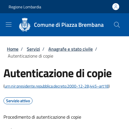
Salta al contenuto principale
Skip to footer content
Regione Lombardia
Comune di Piazza Brembana
Briciole di pane
Home
/
Servizi
/
Anagrafe e stato civile
/
Autenticazione di copie
Autenticazione di copie
(
urn:nir:presidente.repubblica:decreto:2000-12-28;445~art18
)
Servizio attivo
Procedimento di autenticazione di copie