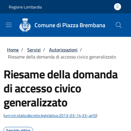
Salta al contenuto principale
Skip to footer content
Regione Lombardia
Comune di Piazza Brembana
Briciole di pane
Home
/
Servizi
/
Autorizzazioni
/
Riesame della domanda di accesso civico generalizzato
Riesame della domanda
di accesso civico
generalizzato
(
urn:nir:stato:decreto.legislativo:2013-03-14;33~art5
)
Servizio attivo