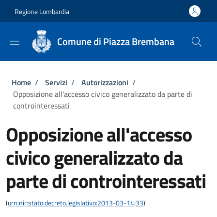
Salta al contenuto principale
Skip to footer content
Regione Lombardia
Comune di Piazza Brembana
Briciole di pane
Home
/
Servizi
/
Autorizzazioni
/
Opposizione all'accesso civico generalizzato da parte di
controinteressati
Opposizione all'accesso
civico generalizzato da
parte di controinteressati
(
urn:nir:stato:decreto.legislativo:2013-03-14;33
)