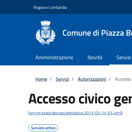
Salta al contenuto principale
Skip to footer content
Regione Lombardia
Comune di Piazza 
Amministrazione
Novità
Servizi
Briciole di pane
Home
/
Servizi
/
Autorizzazioni
/
Accesso 
Accesso civico ge
(
urn:nir:stato:decreto.legislativo:2013-03-14;33~art5
)
Servizio attivo