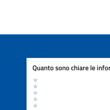
Quanto sono chiare le info
Valutazione
Valuta 5 stelle su 5
Valuta 4 stelle su 5
Valuta 3 stelle su 5
Valuta 2 stelle su 5
Valuta 1 stelle su 5