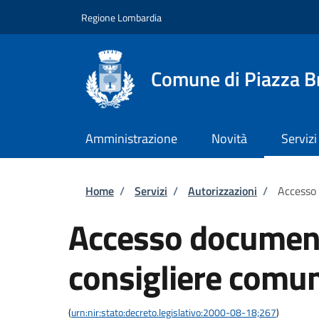
Salta al contenuto principale
Skip to footer content
Regione Lombardia
Comune di Piazza 
Amministrazione
Novità
Servizi
Briciole di pane
Home
/
Servizi
/
Autorizzazioni
/
Accesso
Accesso documen
consigliere comu
(
urn:nir:stato:decreto.legislativo:2000-08-18;267
)