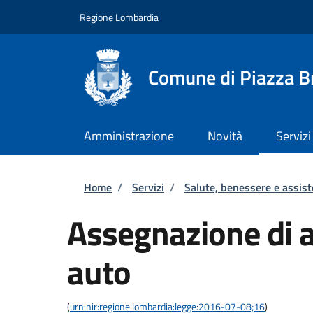
Salta al contenuto principale
Skip to footer content
Regione Lombardia
Comune di Piazza 
Amministrazione
Novità
Servizi
Briciole di pane
Home
/
Servizi
/
Salute, benessere e assis
Assegnazione di 
auto
(
urn:nir:regione.lombardia:legge:2016-07-08;16
)