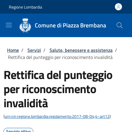
Salta al contenuto principale
Skip to footer content
Regione Lombardia
Comune di Piazza Brembana
Briciole di pane
Home
/
Servizi
/
Salute, benessere e assistenza
/
Rettifica del punteggio per riconoscimento invalidità
Rettifica del punteggio
per riconoscimento
invalidità
(
urn:nir:regione.lombardia:regolamento:2017-08-04;4~art12
)
Servizio attivo