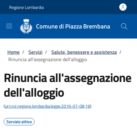
Salta al contenuto principale
Skip to footer content
Regione Lombardia
Comune di Piazza Brembana
Briciole di pane
Home
/
Servizi
/
Salute, benessere e assistenza
/
Rinuncia all'assegnazione dell'alloggio
Rinuncia all'assegnazione
dell'alloggio
(
urn:nir:regione.lombardia:legge:2016-07-08;16
)
Servizio attivo