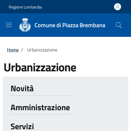
Salta al contenuto principale
Skip to footer content
Regione Lombardia
Comune di Piazza Brembana
Briciole di pane
Home
/
Urbanizzazione
Urbanizzazione
Novità
Amministrazione
Servizi