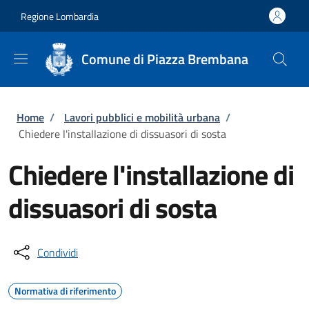
Salta al contenuto principale
Skip to footer content
Regione Lombardia
Comune di Piazza Brembana
Briciole di pane
Home
/
Lavori pubblici e mobilità urbana
/
Chiedere l'installazione di dissuasori di sosta
Chiedere l'installazione di
dissuasori di sosta
Condividi
Normativa di riferimento