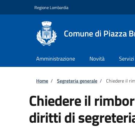
Salta al contenuto principale
Skip to footer content
Regione Lombardia
Comune di Piazza 
Amministrazione
Novità
Servizi
Briciole di pane
Home
/
Segreteria generale
/
Chiedere il ri
Chiedere il rimbo
diritti di segreteri