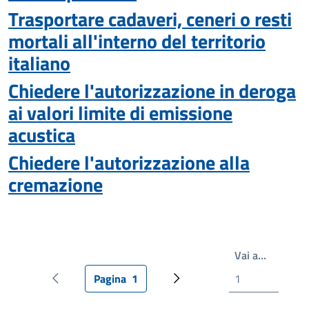
Trasportare cadaveri, ceneri o resti
mortali all'interno del territorio
italiano
Chiedere l'autorizzazione in deroga
ai valori limite di emissione
acustica
Chiedere l'autorizzazione alla
cremazione
Scrivi il
Vai a…
Pagina
1
Pagina precedente
Pagina attuale
Pagina successiva