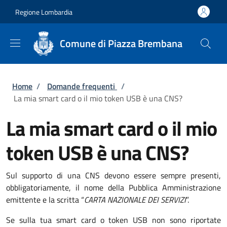
Salta al contenuto principale
Skip to footer content
Regione Lombardia
Comune di Piazza Brembana
Briciole di pane
Home
/
Domande frequenti
/
La mia smart card o il mio token USB è una CNS?
La mia smart card o il mio
token USB è una CNS?
Sul supporto di una CNS devono essere sempre presenti,
obbligatoriamente, il nome della Pubblica Amministrazione
emittente e la scritta “
CARTA NAZIONALE DEI SERVIZI
”.
Se sulla tua smart card o token USB non sono riportate