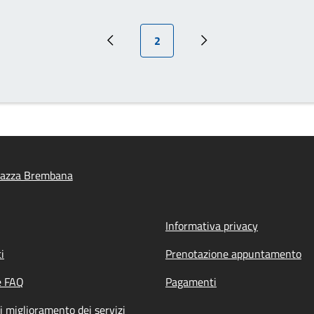
Pagina attuale
2
Pagina precedente
Pagina successiva
iazza Brembana
Informativa privacy
i
Prenotazione appuntamento
e FAQ
Pagamenti
i miglioramento dei servizi