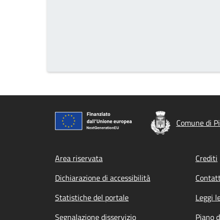
Comune di P
Footer menu
Area riservata
Crediti
Dichiarazione di accessibilità
Contatt
Statistiche del portale
Leggi l
Segnalazione disservizio
Piano d