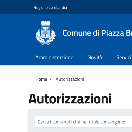
Salta al contenuto principale
Skip to footer content
Regione Lombardia
Comune di Piazza 
Amministrazione
Novità
Servizi
Briciole di pane
Home
/
Autorizzazioni
Autorizzazioni
Cerca i contenuti che nel titolo contengono: