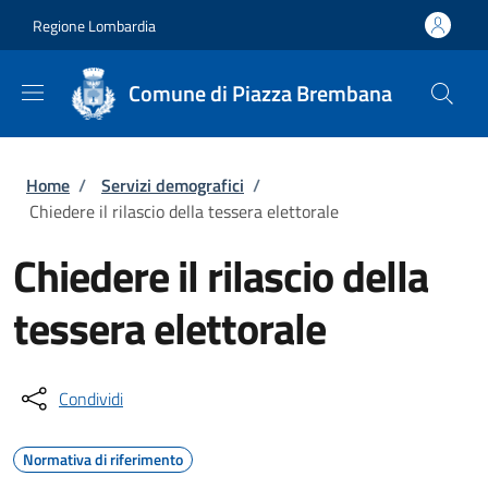
Salta al contenuto principale
Skip to footer content
Regione Lombardia
Comune di Piazza Brembana
Briciole di pane
Home
/
Servizi demografici
/
Chiedere il rilascio della tessera elettorale
Chiedere il rilascio della
tessera elettorale
Condividi
Normativa di riferimento