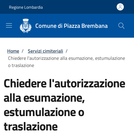
Salta al contenuto principale
Skip to footer content
Regione Lombardia
Comune di Piazza Brembana
Briciole di pane
Home
/
Servizi cimiteriali
/
Chiedere l'autorizzazione alla esumazione, estumulazione
o traslazione
Chiedere l'autorizzazione
alla esumazione,
estumulazione o
traslazione