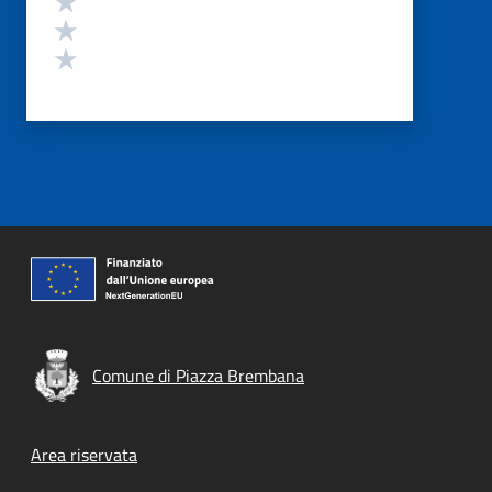
Valuta 2 stelle su 5
Valuta 1 stelle su 5
Comune di Piazza Brembana
Footer menu
Area riservata